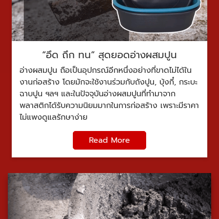
“อึด ถึก ทน” สุดยอดอ่างผสมปูน
อ่างผสมปูน ถือเป็นอุปกรณ์อีกหนึ่งอย่างที่ขาดไม่ได้ใน
งานก่อสร้าง โดยมักจะใช้งานร่วมกับถังปูน, บุ้งกี๋, กระบะ
ฉาบปูน ฯลฯ และในปัจจุบันอ่างผสมปูนที่ทำมาจาก
พลาสติกได้รับความนิยมมากในการก่อสร้าง เพราะมีราคา
ไม่แพงดูแลรักษาง่าย
Read More