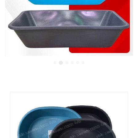
ขายส่งอ่างผสมปูนสี่เหลี่ยม
ว.พลาสติก (2002)
ขายส่งอ่างผสมปูนสี่เหลี่ยม อ่างผสมปูนทรงเปล
โ