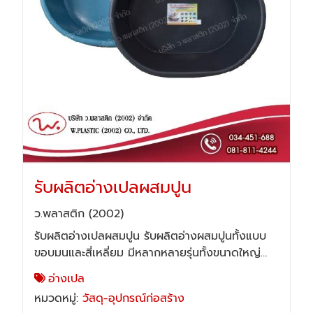
กระบะผสมปูนทรงเหลี่ยมไซส์ใหญ่พิเศษ ผลิตจาก
พลาสติกไนล่อนอย่างดีเหนียวทนทานรถทับไม่แตก
ท
อ่างเปลสี่เหลี่ยม
อ่างผสมปูนสี่เหลี่ยมไนล่อน รุ่น 230 มี 2 สี สีดำ สี
หมวดหมู่:
วัสดุ-อุปกรณ์ก่อสร้าง
ฟ้า ขนาดอ่างเปล 92 X 130 X 28 CM. *สัดส่วน
อาจมีการเปลี่ยนแปลง 1"-1.5" สนใจสินค้า ว.พลาสติก
ดูรายละเอียด
(2002) โทร. 0-3445-1687, 08-1811-4244 Line
ID : WPLASTIC2002
Call Now