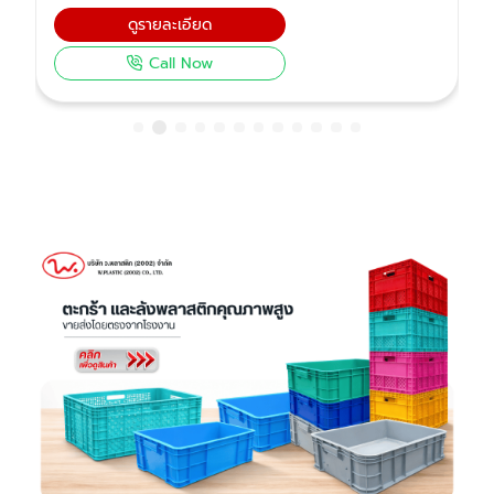
บริษัท ว.พลาสติก (2002) จำกัด
ผู้ผลิตและจำหน่ายอุปกรณ์พลาสติกงานก่อสร้าง คุณภาพสูง
(อ่างเปลผสมปูนไนล่อน, ถังปูน, กระบะปูน, บุ้งกี๋ และเกียง)
รองรับทั้งขายส่งร้านวัสดุ (B2B) และขายปลีก (B2C)
พร้อมส่งทั่วไทยและส่งออกประเทศเพื่อนบ้าน
รับผลิตงาน OEM พลาสติกอุตสาหกรรมทุกรูปแบบ
ติดตามเรา