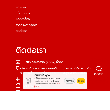
wplastic2002@gmail.com
www.wplastic2002.co.th
,
wplastic2002.yellowpages.co.th
,
cementmixingtub.yellowpages.co.th
จันทร์ - เสาร์ เวลา 8.00 น. - 17.00 น. (ไม่นับวันหยุดตาม
เทศกาล)
Powered By Thailand YellowPages
© 2569
โรงงานผลิตอ่างเปล ถังปูน - ว.พลาสติก (2002)
ติดต่อ
All rights reserved.
เว็บไซต์นี้ใช้คุกกี้
เราใช้คุกกี้เพื่อเพิ่มประสิทธิภาพและ
ตั้งค่าคุกกี้
ยอมรับ
มอบประสบการณ์ความพึงพอใจ
Work is secure protect data with encrypt.
ของท่านในการใช้งานเว็บไซต์
เรียน
รู้เพิ่มเติม