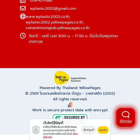
034-451-686
wplastic2002@gmail.com
www.wplastic2002.co.th
,
wplastic2002.yellowpages.co.th
,
cementmixingtub.yellowpages.co.th
จันทร์ - เสาร์ เวลา 8.00 น. - 17.00 น. (ไม่นับวันหยุดตาม
เทศกาล)
Powered By Thailand YellowPages
© 2569
โรงงานผลิตอ่างเปล ถังปูน - ว.พลาสติก (2002)
All rights reserved.
Work is secure protect data with encrypt.
ติดต่อ
เว็บไซต์นี้ใช้คุกกี้
เราใช้คุกกี้เพื่อเพิ่มประสิทธิภาพและ
ตั้งค่าคุกกี้
ยอมรับ
มอบประสบการณ์ความพึงพอใจ
ของท่านในการใช้งานเว็บไซต์
เรียน
รู้เพิ่มเติม