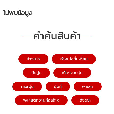
ไม่พบข้อมูล
คำค้นสินค้า
อ่างเปล
อ่างเปลสี่เหลี่ยม
ถังปูน
เกียงฉาบปูน
กะบะปูน
บุ้งกี๋
พาเลท
พลาสติกงานก่อสร้าง
ถังขยะ